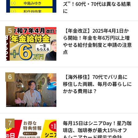
ズ”！60代・70代は異なる結果
に
【年金改正】2025年4月1日か
ら開始！年金を年6万円以上増
やせる給付金制度と申請の注意
点
【海外移住】70代でバリ島に
移住した両親、毎月の暮らしに
かかる費用は？
毎月15日はシニアDay！星乃珈
琲店、珈琲券が最大15%オフ
＆シニアカード提示で会計