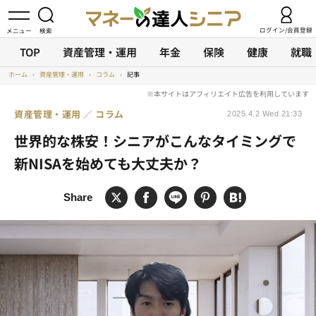
ログイン/会員登録
TOP
資産管理・運用
年金
保険
健康
就職
ホーム
›
資産管理・運用
›
コラム
›
記事
資産管理・運用
コラム
2025.4.2 Wed 21:33
世界的な株安！シニアがこんなタイミングで
新NISAを始めても大丈夫か？