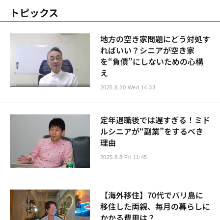
トピックス
地方の空き家問題にどう対処す
ればいい？シニアが空き家
を“負債”にしないための心構
え
2025.8.20 Wed 14:33
定年退職後では遅すぎる！ミド
ルシニアが“副業”をするべき
理由
2025.8.8 Fri 11:45
【海外移住】70代でバリ島に
移住した両親、毎月の暮らしに
かかる費用は？