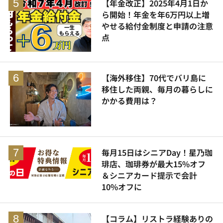
【年金改正】2025年4月1日か
ら開始！年金を年6万円以上増
やせる給付金制度と申請の注意
点
【海外移住】70代でバリ島に
移住した両親、毎月の暮らしに
かかる費用は？
毎月15日はシニアDay！星乃珈
琲店、珈琲券が最大15%オフ
＆シニアカード提示で会計
10%オフに
【コラム】リストラ経験ありの