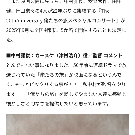
また映画公開に先立ち、中村雅俊、秋野太作、田中
健、岡田奈々の4人が22年ぶりに集結する『The
50thAnniversary 俺たちの旅スペシャルコンサート』が
2025年9月に全国4都市、5か所で開催することも決定し
た。
■
中村雅俊：カースケ（津村浩介）役／監督 コメント
とんでもない事になりました。50年前に連続ドラマで放
送されていた「俺たちの旅」が映画になるというんで
す。もっとビックリする事が！！！私中村が監督をやり
ます！！「俺たちの旅」を愛してやまない人達に感動と
懐かしさと切なさを提供したいと思っています。