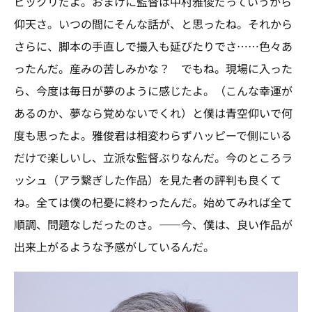
ビックリだよ。おまけに監督は中村雅俊だっていうから
仰天さ。いつの間にそんな話が、と思ったね。それから
さらに、脚本の手直しで撮入も延びたりでさ……色々あ
ったんだ。産みの苦しみかな？ でもね。現場に入った
ら、今度は毎日が夢のように感じたよ。（こんな幸運が
あるのか、夢なら覚めないでくれ）と僕は青空仰いで何
度も思ったよ。雅俊君は相変わらずハッピーで側にいる
だけで楽しいし、立派な監督ぶりなんだ。今のところラ
ッシュ（アラ繋ぎした作品）を見た者の評判も良くて
ね。全ては僕の杞憂に終わったんだ。始めてみれば全て
順調、問題なしだったのさ。――今、僕は、良い作品が
出来上がるような予感がしているんだ。