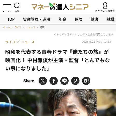
ログイン/会員登録
TOP
資産管理・運用
年金
保険
健康
就職
ホーム
›
ライフ
›
ニュース
›
記事
ライフ
ニュース
2025.5.21 Wed 12:23
昭和を代表する青春ドラマ『俺たちの旅』が
映画化！ 中村雅俊が主演・監督「とんでもな
い事になりました」