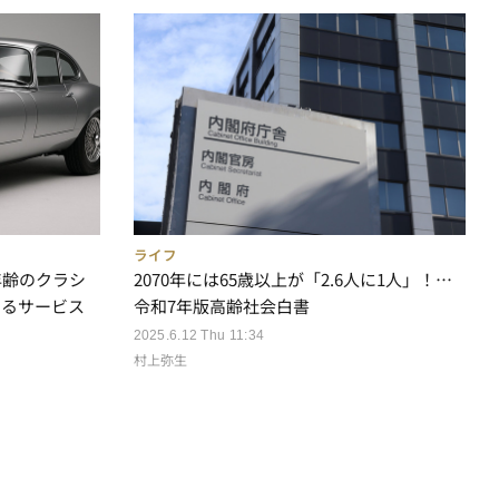
ライフ
年齢のクラシ
2070年には65歳以上が「2.6人に1人」！…
するサービス
令和7年版高齢社会白書
2025.6.12 Thu 11:34
村上弥生