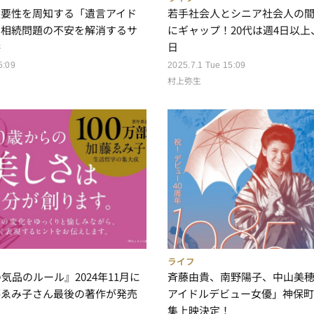
重要性を周知する「遺言アイド
若手社会人とシニア社会人の間
！相続問題の不安を解消するサ
にギャップ！20代は週4日以上
供
日
5:09
2025.7.1 Tue 15:09
村上弥生
ライフ
気品のルール』2024年11月に
斉藤由貴、南野陽子、中山美穂ら
藤ゑみ子さん最後の著作が発売
アイドルデビュー女優」神保町
集上映決定！