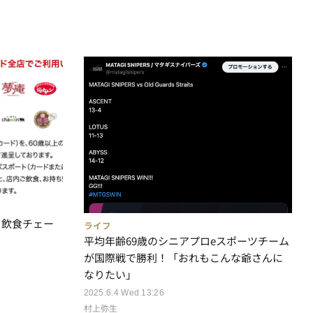
！飲食チェー
ライフ
平均年齢69歳のシニアプロeスポーツチーム
が国際戦で勝利！「おれもこんな爺さんに
なりたい」
2025.6.4 Wed 13:26
村上弥生