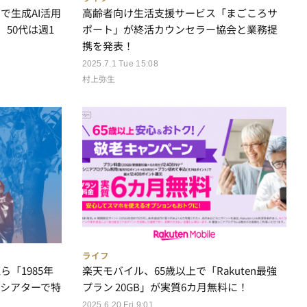
で生成AI活用
高齢者向け生活支援サービス「まごころサ
、50代は週1
ポート」が終活カウンセラー協会と業務提
携を発表！
2025.7.1 Tue 15:08
村上弥生
ライフ
「1985年
楽天モバイル、65歳以上で「Rakuten最強
シアターで特
プラン 20GB」が実質6カ月無料に！
2025.6.20 Fri 9:01