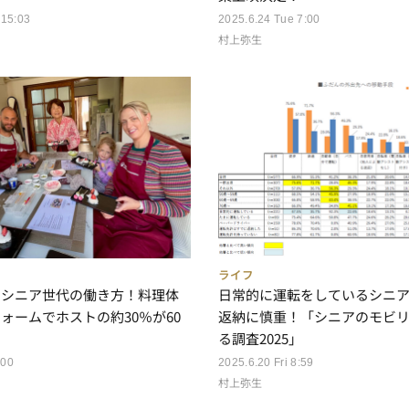
 15:03
2025.6.24 Tue 7:00
村上弥生
ライフ
のシニア世代の働き方！料理体
日常的に運転をしているシニ
ォームでホストの約30％が60
返納に慎重！「シニアのモビ
る調査2025」
:00
2025.6.20 Fri 8:59
村上弥生