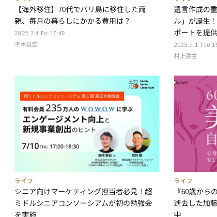
【海外移住】70代でバリ島に移住した両
遺言作成の
親、毎月の暮らしにかかる費用は？
ル」が誕生
ポートを提
2025.7.4 Fri 17:49
平木昌宏
2025.7.1 Tue 1
村上弥生
ライフ
ライフ
『60歳からの
シニア向けマーケティング担当者必見！超
逝去した加
ミドルシニアコンソーシアムが初の勉強会
中
を実施