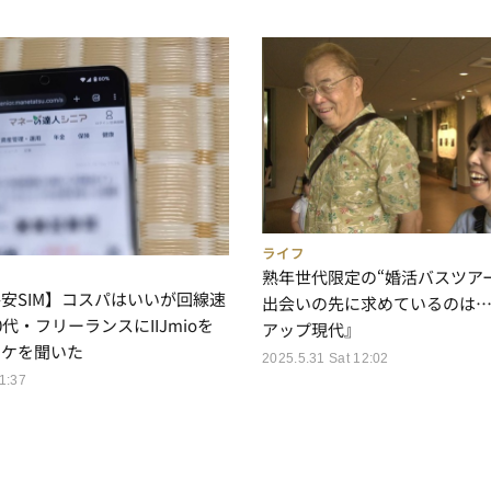
ライフ
熟年世代限定の“婚活バスツア
安SIM】コスパはいいが回線速
出会いの先に求めているのは
代・フリーランスにIIJmioを
アップ現代』
ワケを聞いた
2025.5.31 Sat 12:02
1:37