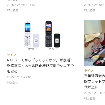
2025.6.25 Wed
2025.6.25 Wed 15:03
村上弥生
村上弥生
ライフ
NTTドコモから「らくらくホン」が復活！
迷惑電話・メール防止機能搭載でシニアで
ライフ
も安心
定年退職後
2025.6.20 Fri 9:00
験プラットフ
村上弥生
代以上に
2025.6.20 Fri 9
村上弥生