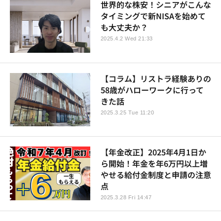
世界的な株安！シニアがこんな
タイミングで新NISAを始めて
も大丈夫か？
2025.4.2 Wed 21:33
【コラム】リストラ経験ありの
58歳がハローワークに行って
きた話
2025.3.25 Tue 11:20
【年金改正】2025年4月1日か
ら開始！年金を年6万円以上増
やせる給付金制度と申請の注意
点
2025.3.28 Fri 14:47