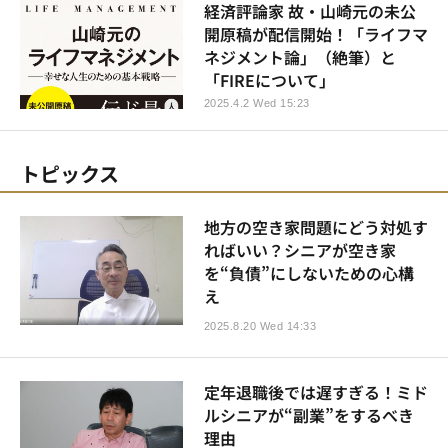
経済評論家 故・山崎元の未公
開原稿が配信開始！「ライフマ
ネジメント論」（絶筆）と
「FIREについて」
2025.4.2 Wed 15:23
トピックス
地方の空き家問題にどう対処す
ればいい？シニアが空き家
を“負債”にしないための心構
え
2025.8.20 Wed 14:33
定年退職後では遅すぎる！ミド
ルシニアが“副業”をするべき
理由