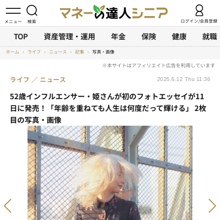
ログイン/会員登録
TOP
資産管理・運用
年金
保険
健康
就職
ホーム
›
ライフ
›
ニュース
›
記事
›
写真・画像
ライフ
ニュース
2025.6.12 Thu 11:36
52歳インフルエンサー・姫さんが初のフォトエッセイが11
日に発売！「年齢を重ねても人生は何度だって輝ける」 2枚
目の写真・画像