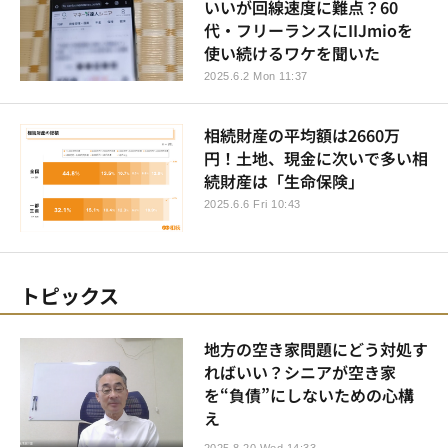
いいが回線速度に難点？60
代・フリーランスにIIJmioを
使い続けるワケを聞いた
2025.6.2 Mon 11:37
相続財産の平均額は2660万
円！土地、現金に次いで多い相
続財産は「生命保険」
2025.6.6 Fri 10:43
トピックス
地方の空き家問題にどう対処す
ればいい？シニアが空き家
を“負債”にしないための心構
え