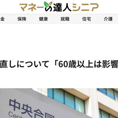
年金
保険
健康
就職
住宅
介護
直しについて「60歳以上は影