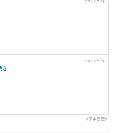
続き
《平木昌宏》