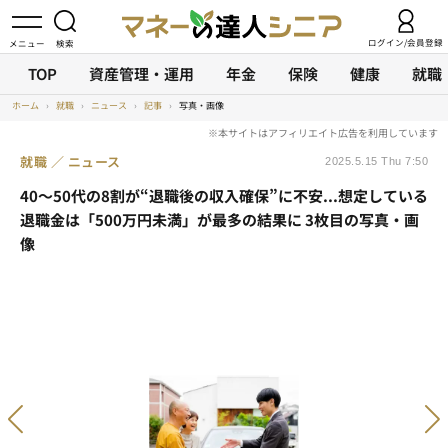
ログイン/会員登録
TOP
資産管理・運用
年金
保険
健康
就職
ホーム
›
就職
›
ニュース
›
記事
›
写真・画像
就職
ニュース
2025.5.15 Thu 7:50
40～50代の8割が“退職後の収入確保”に不安...想定している
退職金は「500万円未満」が最多の結果に 3枚目の写真・画
像