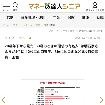
ログイン/会員登録
TOP
資産管理・運用
年金
保険
健康
就職
ホーム
›
ライフ
›
ニュース
›
記事
›
写真・画像
ライフ
ニュース
2025.6.17 Tue 10:06
20歳年下から見た“60歳のときの理想の有名人”は明石家さ
んまが1位に！2位に山口智子、3位にヒロミなど 8枚目の写
真・画像