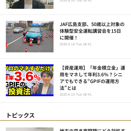
2025.6.10 Tue 18:42
JAF広島支部、50歳以上対象の
体験型安全運転講習会を15日
に開催！
2025.6.10 Tue 18:41
【資産運用】「年金積立金」運
用をマネして年利3.6％？シニ
アでもできる“GPIFの運用方
法”とは
2025.6.10 Tue 18:41
トピックス
地方の空き家問題にどう対処す