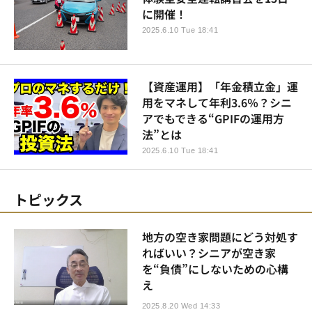
に開催！
2025.6.10 Tue 18:41
【資産運用】「年金積立金」運
用をマネして年利3.6％？シニ
アでもできる“GPIFの運用方
法”とは
2025.6.10 Tue 18:41
トピックス
地方の空き家問題にどう対処す
ればいい？シニアが空き家
を“負債”にしないための心構
え
2025.8.20 Wed 14:33