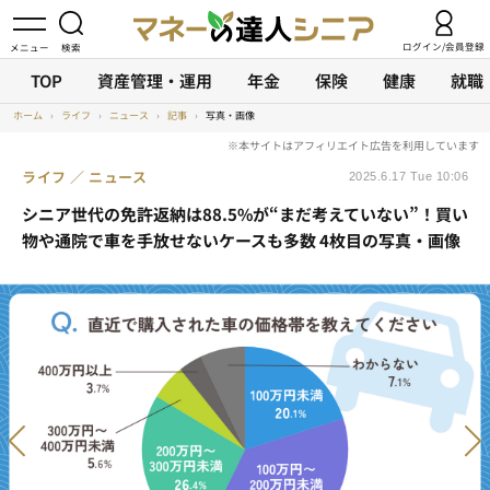
ログイン/会員登録
TOP
資産管理・運用
年金
保険
健康
就職
ホーム
›
ライフ
›
ニュース
›
記事
›
写真・画像
ライフ
ニュース
2025.6.17 Tue 10:06
シニア世代の免許返納は88.5%が“まだ考えていない”！買い
物や通院で車を手放せないケースも多数 4枚目の写真・画像