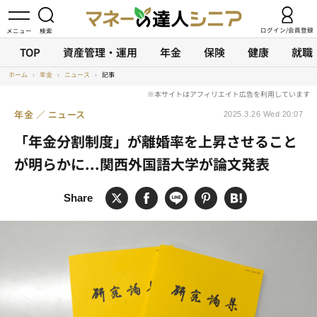
ログイン/会員登録
TOP
資産管理・運用
年金
保険
健康
就職
ホーム
›
年金
›
ニュース
›
記事
年金
ニュース
2025.3.26 Wed 20:07
「年金分割制度」が離婚率を上昇させること
が明らかに...関西外国語大学が論文発表