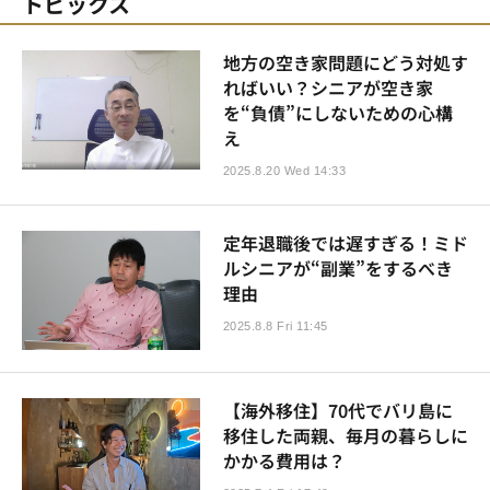
トピックス
地方の空き家問題にどう対処す
ればいい？シニアが空き家
を“負債”にしないための心構
え
2025.8.20 Wed 14:33
定年退職後では遅すぎる！ミド
ルシニアが“副業”をするべき
理由
2025.8.8 Fri 11:45
【海外移住】70代でバリ島に
移住した両親、毎月の暮らしに
かかる費用は？