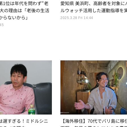
第1位は年代を問わず“老
愛知県 美浜町、高齢者を対象に
.最大の理由は「老後の生活
ルウォッチ活用した運動指導を
からないから」
2025.3.28 Fri 14:44
:45
は遅すぎる！ミドルシニ
【海外移住】70代でバリ島に移