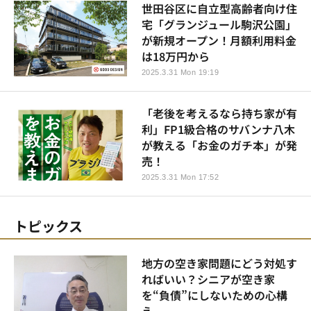
世田谷区に自立型高齢者向け住
宅「グランジュール駒沢公園」
が新規オープン！月額利用料金
は18万円から
2025.3.31 Mon 19:19
「老後を考えるなら持ち家が有
利」FP1級合格のサバンナ八木
が教える「お金のガチ本」が発
売！
2025.3.31 Mon 17:52
トピックス
地方の空き家問題にどう対処す
ればいい？シニアが空き家
を“負債”にしないための心構
え