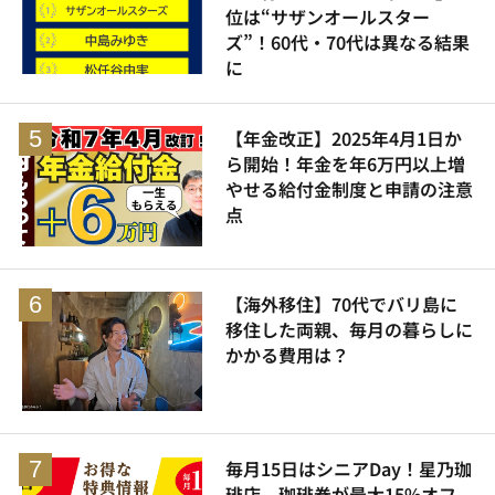
位は“サザンオールスター
ズ”！60代・70代は異なる結果
に
【年金改正】2025年4月1日か
ら開始！年金を年6万円以上増
やせる給付金制度と申請の注意
点
【海外移住】70代でバリ島に
移住した両親、毎月の暮らしに
かかる費用は？
毎月15日はシニアDay！星乃珈
琲店、珈琲券が最大15%オフ