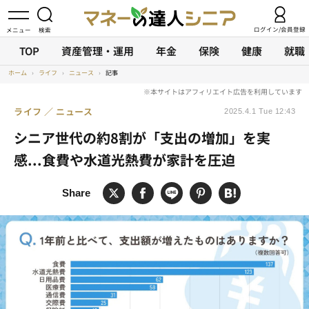
ログイン/会員登録
TOP
資産管理・運用
年金
保険
健康
就職
ホーム
›
ライフ
›
ニュース
›
記事
ライフ
ニュース
2025.4.1 Tue 12:43
シニア世代の約8割が「支出の増加」を実
感...食費や水道光熱費が家計を圧迫