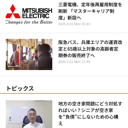
三菱電機、定年後再雇用制度を
刷新 「マスターキャリア制
度」新設へ
2025.3.31 Mon 22:43
阪急バス、兵庫エリアの運賃改
定と65歳以上対象の高齢者定
期券の販売終了へ
2025.3.31 Mon 17:48
トピックス
地方の空き家問題にどう対処す
ればいい？シニアが空き家
を“負債”にしないための心構
え