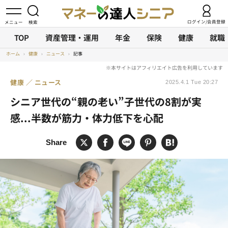
ログイン/会員登録
TOP
資産管理・運用
年金
保険
健康
就職
ホーム
›
健康
›
ニュース
›
記事
健康
ニュース
2025.4.1 Tue 20:27
シニア世代の“親の老い”子世代の8割が実
感...半数が筋力・体力低下を心配