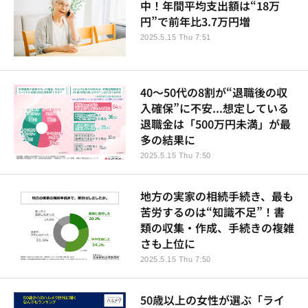
中！年間平均支出額は“18万
円”で前年比3.7万円増
2025.5.15 Thu 7:51
40～50代の8割が“退職後の収
入確保”に不安...想定している
退職金は「500万円未満」が最
多の結果に
2025.5.15 Thu 7:50
地方の実家の相続手続き、最も
苦労するのは“知識不足”！書
類の収集・作成、手続きの複雑
さも上位に
2025.5.15 Thu 7:50
50歳以上の女性が選ぶ「ライ