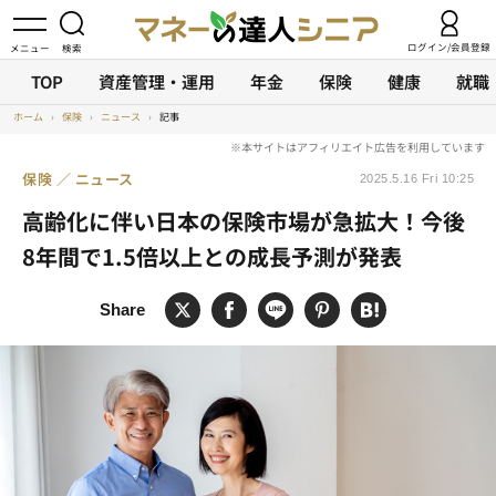
ログイン/会員登録
TOP
資産管理・運用
年金
保険
健康
就職
ホーム
›
保険
›
ニュース
›
記事
保険
ニュース
2025.5.16 Fri 10:25
高齢化に伴い日本の保険市場が急拡大！今後
8年間で1.5倍以上との成長予測が発表