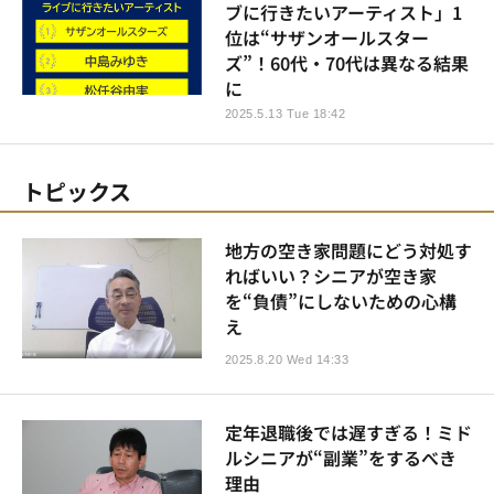
ブに行きたいアーティスト」1
位は“サザンオールスター
ズ”！60代・70代は異なる結果
に
2025.5.13 Tue 18:42
トピックス
地方の空き家問題にどう対処す
ればいい？シニアが空き家
を“負債”にしないための心構
え
2025.8.20 Wed 14:33
定年退職後では遅すぎる！ミド
ルシニアが“副業”をするべき
理由