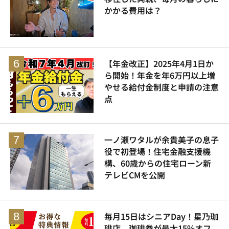
かかる費用は？
【年金改正】2025年4月1日か
ら開始！年金を年6万円以上増
やせる給付金制度と申請の注意
点
一ノ瀬ワタルが余貴美子の息子
役で初登場！住宅金融支援機
構、60歳からの住宅ローン新
テレビCMを公開
毎月15日はシニアDay！星乃珈
琲店、珈琲券が最大15%オフ