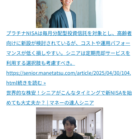
プラチナNISAは毎月分配型投資信託を対象とし、高齢者
向けに新設が検討されているが、コストや運用パフォー
マンスが低く損しやすい。シニアは定期売却サービスを
利用する選択肢も考慮すべき。
https://senior.manetatsu.com/article/2025/04/30/104.
html
続きを読む »
世界的な株安！シニアがこんなタイミングで新NISAを始
めても大丈夫か？ | マネーの達人シニア