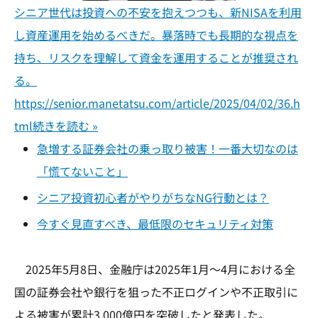
シニア世代は投資への不安を抱えつつも、新NISAを利用
し資産運用を始めるべきだ。暴落時でも長期的な視点を
持ち、リスクを理解して資金を運用することが推奨され
る。
https://senior.manetatsu.com/article/2025/04/02/36.h
tml
続きを読む »
急増する証券会社の乗っ取り被害！一番大切なのは
「慌てないこと」
シニア投資初心者がやりがちなNG行動とは？
今すぐ見直すべき、最低限のセキュリティ対策
2025年5月8日、金融庁は2025年1月～4月における全
国の証券会社や銀行を狙った不正ログインや不正取引に
よる被害が累計3,000億円を突破したと発表した。