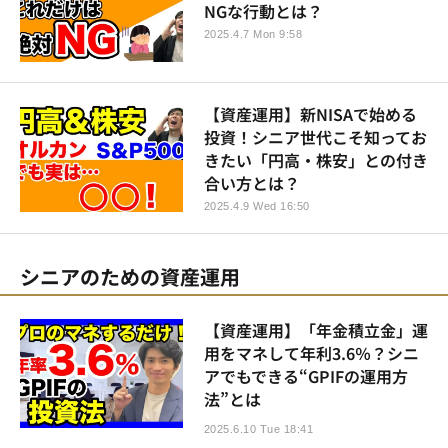
NGな行動とは？
2025.4.7 Mon 9:58
【資産運用】新NISAで始める
投資！シニア世代こそ知ってお
きたい「円高・株安」との付き
合い方とは？
2025.4.9 Wed 16:50
シニアのための資産運用
【資産運用】「年金積立金」運
用をマネして年利3.6％？シニ
アでもできる“GPIFの運用方
法”とは
2025.6.10 Tue 18:41