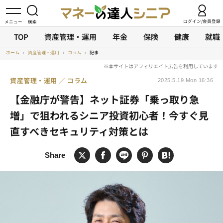
ログイン/会員登録
TOP
資産管理・運用
年金
保険
健康
就職
ホーム
›
資産管理・運用
›
コラム
›
記事
資産管理・運用
コラム
2025.5.19 Mon 16:36
【金融庁が警告】ネット証券「乗っ取り急
増」で狙われるシニア投資初心者！今すぐ見
直すべきセキュリティ対策とは