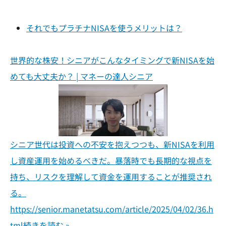
それでもプラチナNISAを使うメリットは？
世界的な株安！シニアがこんなタイミングで新NISAを始
めても大丈夫か？ | マネーの達人シニア
シニア世代は投資への不安を抱えつつも、新NISAを利用
し資産運用を始めるべきだ。暴落時でも長期的な視点を
持ち、リスクを理解して資金を運用することが推奨され
る。
https://senior.manetatsu.com/article/2025/04/02/36.h
tml
続きを読む »