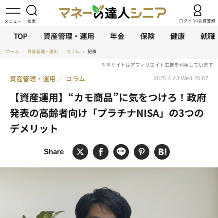
ログイン/会員登録
TOP
資産管理・運用
年金
保険
健康
就職
ホーム
›
資産管理・運用
›
コラム
›
記事
資産管理・運用
コラム
2025.4.23 Wed 20:07
【資産運用】“カモ商品”に気をつけろ！政府
発表の高齢者向け「プラチナNISA」の3つの
デメリット