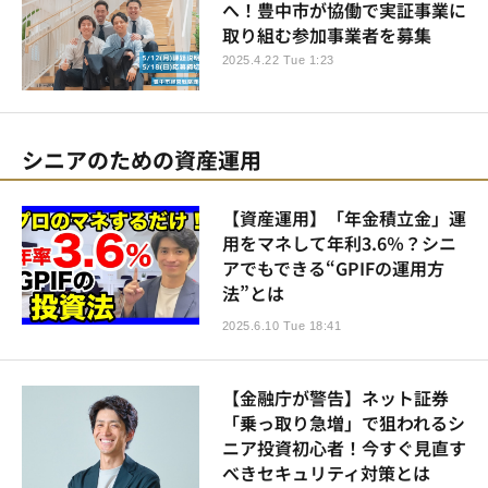
へ！豊中市が協働で実証事業に
取り組む参加事業者を募集
2025.4.22 Tue 1:23
シニアのための資産運用
【資産運用】「年金積立金」運
用をマネして年利3.6％？シニ
アでもできる“GPIFの運用方
法”とは
2025.6.10 Tue 18:41
【金融庁が警告】ネット証券
「乗っ取り急増」で狙われるシ
ニア投資初心者！今すぐ見直す
べきセキュリティ対策とは