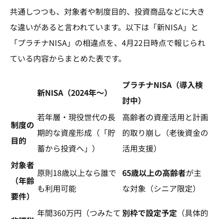
共通しつつも、対象者や制度目的、投資商品などに大き
な違いがあると言われています。以下は「新NISA」と
「プラチナNISA」の相違点を、4月22日時点で報じられ
ている内容からまとめた表です。
プラチナNISA（導入検
新NISA（2024年～）
討中）
若年層・現役世代の長
高齢者の資産活用と計画
制度の
期的な資産形成（「貯
的取り崩し（老後資金の
目的
蓄から投資へ」）
活用支援）​
対象者
原則18歳以上なら誰で
65歳以上の高齢者
が主
（年齢
も利用可能​
な対象（シニア限定）​
要件）
年間360万円（つみたて
別枠で設定予定
（具体的