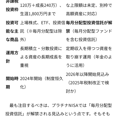
非課税
120万＋成長240万）、
な上限額は未定、別枠で
投資枠
生涯1,800万円まで​
高額資産に対応）​
投資可
上場株式、ETF、投資信
毎月分配型投資信託が解
能な主
託（※毎月分配型は除
禁
（毎月分配型ファンド
な商品
外）
を含む投資信託）​
長期積立・分散投資に
定期収入を得つつ資産を
運用方
よる資産の長期成長を
取り崩す運用（年金のよ
針
重視
うに活用）
2026年以降開始見込み
開始時
2024年開始（制度恒久
（2025年税制改正で検
期
化）
討か）​
最も注目するべきは、プラチナNISAでは「毎月分配型
投資信託」が解禁される見込みという点です。そもそも