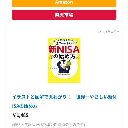
Amazon
楽天市場
イラストと図解で丸わかり！ 世界一やさしい新N
ISAの始め方
￥1,485
(価格・在庫状況は記事公開時点のものです)