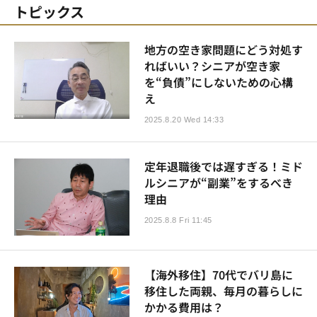
トピックス
地方の空き家問題にどう対処す
ればいい？シニアが空き家
を“負債”にしないための心構
え
2025.8.20 Wed 14:33
定年退職後では遅すぎる！ミド
ルシニアが“副業”をするべき
理由
2025.8.8 Fri 11:45
【海外移住】70代でバリ島に
移住した両親、毎月の暮らしに
かかる費用は？