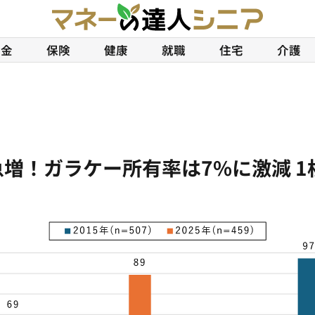
年金
保険
健康
就職
住宅
介護
急増！ガラケー所有率は7%に激減 