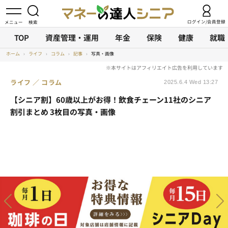
ログイン/会員登録
TOP
資産管理・運用
年金
保険
健康
就職
ホーム
›
ライフ
›
コラム
›
記事
›
写真・画像
ライフ
コラム
2025.6.4 Wed 13:27
【シニア割】60歳以上がお得！飲食チェーン11社のシニア
割引まとめ 3枚目の写真・画像