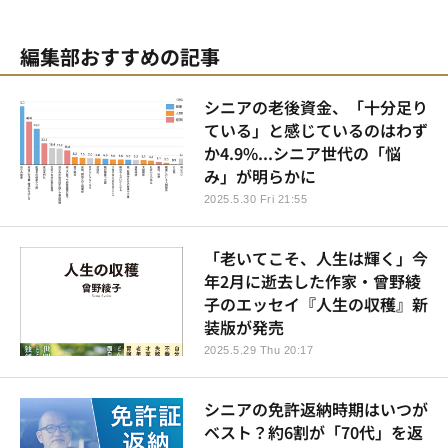
編集部おすすめの記事
シニアの老後資金、「十分足り
ている」と感じているのはわず
か4.9%...シニア世代の「悩
み」が明らかに
2025.5.30 Fri 21:55
「老いてこそ、人生は輝く」今
年2月に逝去した作家・曾野綾
子のエッセイ『人生の収穫』新
装版が発売
2025.5.29 Thu 20:17
シニアの免許返納時期はいつが
ベスト？約6割が「70代」を返