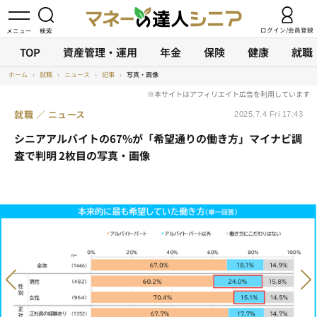
ログイン/会員登録
TOP
資産管理・運用
年金
保険
健康
就職
ホーム
›
就職
›
ニュース
›
記事
›
写真・画像
就職
ニュース
2025.7.4 Fri 17:43
シニアアルバイトの67%が「希望通りの働き方」マイナビ調
査で判明 2枚目の写真・画像