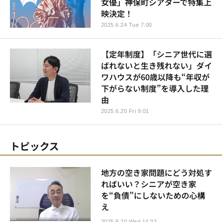
女優」神保町シアターで特集上
映決定！
2025.6.24 Tue 7:00
【定年制度】「シニア世代に選
ばれないと生き残れない」ダイ
ワハウスが60歳以降も“年収が
下がらない制度”を導入した理
由
2025.6.20 Fri 9:01
トピックス
地方の空き家問題にどう対処す
ればいい？シニアが空き家
を“負債”にしないための心構
え
2025.8.20 Wed 14:33