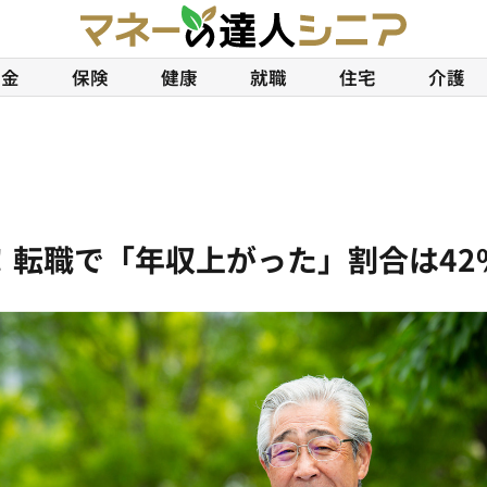
年金
保険
健康
就職
住宅
介護
に！転職で「年収上がった」割合は42