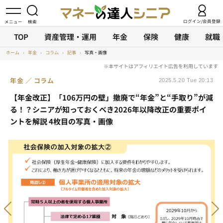
ログイン/会員登録
TOP
資産管理・運用
年金
保険
健康
就職
ホーム
›
年金
›
コラム
›
記事
›
写真・画像
年金
コラム
2025.5.20 Tue 20:13
【年金改正】「106万円の壁」撤廃で“年金”と“手取り”が減
る！？シニアが知っておくべき2026年以降改正の重要ポイ
ントを解説 4枚目の写真・画像