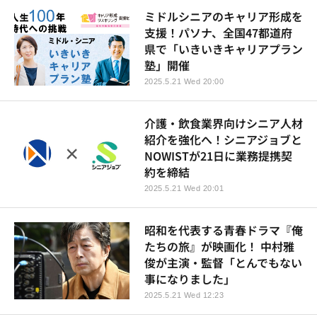
ミドルシニアのキャリア形成を
支援！パソナ、全国47都道府
県で「いきいきキャリアプラン
塾」開催
2025.5.21 Wed 20:00
介護・飲食業界向けシニア人材
紹介を強化へ！シニアジョブと
NOWISTが21日に業務提携契
約を締結
2025.5.21 Wed 20:01
昭和を代表する青春ドラマ『俺
たちの旅』が映画化！ 中村雅
俊が主演・監督「とんでもない
事になりました」
2025.5.21 Wed 12:23