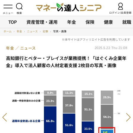
ログイン/会員登録
TOP
資産管理・運用
年金
保険
健康
就職
ホーム
›
年金
›
ニュース
›
記事
›
写真・画像
年金
ニュース
2025.5.22 Thu 21:08
高知銀行とベター・プレイスが業務提携！「はぐくみ企業年
金」導入で法人顧客の人材定着支援 2枚目の写真・画像