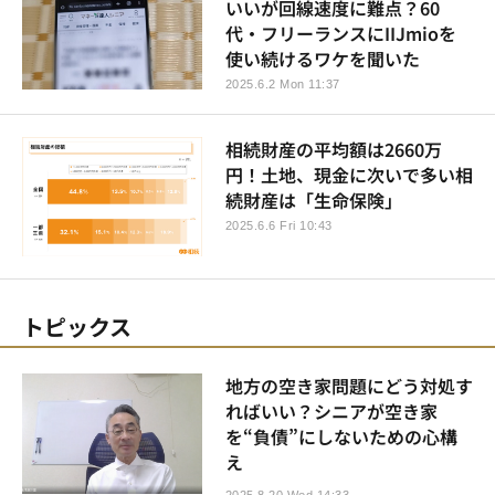
いいが回線速度に難点？60
代・フリーランスにIIJmioを
使い続けるワケを聞いた
2025.6.2 Mon 11:37
相続財産の平均額は2660万
円！土地、現金に次いで多い相
続財産は「生命保険」
2025.6.6 Fri 10:43
トピックス
地方の空き家問題にどう対処す
ればいい？シニアが空き家
を“負債”にしないための心構
え