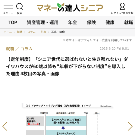
ログイン/会員登録
TOP
資産管理・運用
年金
保険
健康
就職
ホーム
›
就職
›
コラム
›
記事
›
写真・画像
就職
コラム
2025.6.20 Fri 9:01
【定年制度】「シニア世代に選ばれないと生き残れない」ダ
イワハウスが60歳以降も“年収が下がらない制度”を導入し
た理由 4枚目の写真・画像