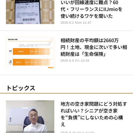
いいが回線速度に難点？60
代・フリーランスにIIJmioを
使い続けるワケを聞いた
2025.6.2 Mon 11:37
相続財産の平均額は2660万
円！土地、現金に次いで多い相
続財産は「生命保険」
2025.6.6 Fri 10:43
トピックス
地方の空き家問題にどう対処す
ればいい？シニアが空き家
を“負債”にしないための心構
え