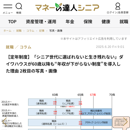
ログイン/会員登録
TOP
資産管理・運用
年金
保険
健康
就職
ホーム
›
就職
›
コラム
›
記事
›
写真・画像
就職
コラム
2025.6.20 Fri 9:01
【定年制度】「シニア世代に選ばれないと生き残れない」ダ
イワハウスが60歳以降も“年収が下がらない制度”を導入し
た理由 2枚目の写真・画像