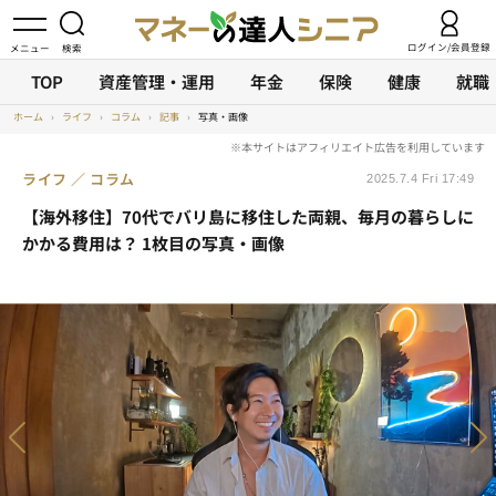
ログイン/会員登録
TOP
資産管理・運用
年金
保険
健康
就職
ホーム
›
ライフ
›
コラム
›
記事
›
写真・画像
ライフ
コラム
2025.7.4 Fri 17:49
【海外移住】70代でバリ島に移住した両親、毎月の暮らしに
かかる費用は？ 1枚目の写真・画像