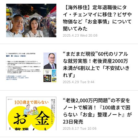
【海外移住】定年退職後にタ
イ・チェンマイに移住？ビザや
物価など「お金事情」について
聞いてみた
2025.4.23 Wed 20:08
“まだまだ現役”60代のリアル
な就労実態！老後資産2000万
未満が6割以上で「不安拭いき
れず」
2025.4.29 Tue 9:44
“老後2,000万円問題”の不安を
ノートで解消！『100歳まで困
らない「お金」整理ノート』が
23日発売
2025.6.17 Tue 10:06