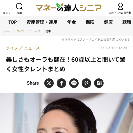
ログイン/会員登録
TOP
資産管理・運用
年金
保険
健康
就職
ホーム
›
ライフ
›
ニュース
›
記事
ライフ
ニュース
2025.4.8 Tue 12:28
美しさもオーラも健在！60歳以上と聞いて驚
く女性タレントまとめ