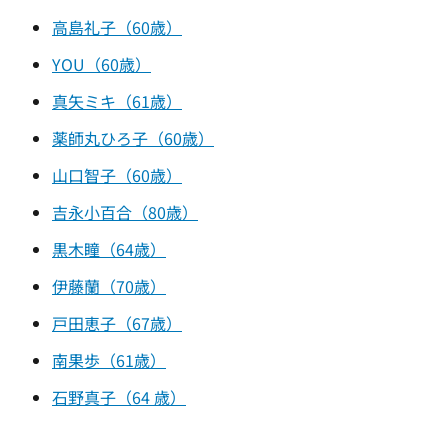
高島礼子（60歳）
YOU（60歳）
真矢ミキ（61歳）
薬師丸ひろ子（60歳）
山口智子（60歳）
吉永小百合（80歳）
黒木瞳（64歳）
伊藤蘭（70歳）
戸田恵子（67歳）
南果歩（61歳）
石野真子（64 歳）