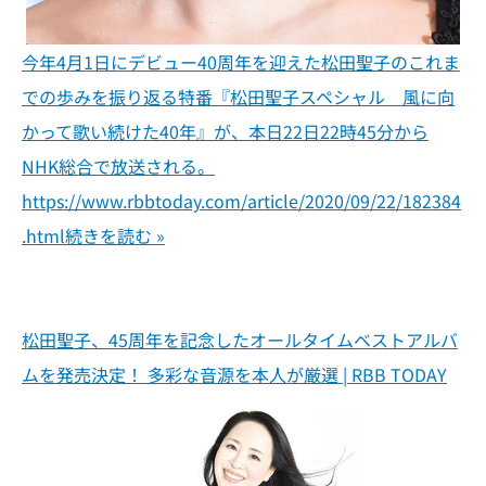
今年4月1日にデビュー40周年を迎えた松田聖子のこれま
での歩みを振り返る特番『松田聖子スペシャル 風に向
かって歌い続けた40年』が、本日22日22時45分から
NHK総合で放送される。
https://www.rbbtoday.com/article/2020/09/22/182384
.html
続きを読む »
松田聖子、45周年を記念したオールタイムベストアルバ
ムを発売決定！ 多彩な音源を本人が厳選 | RBB TODAY