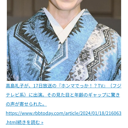
高島礼子が、17日放送の『ホンマでっか！？TV』（フジ
テレビ系）に出演。その見た目と年齢のギャップに驚き
の声が寄せられた。
https://www.rbbtoday.com/article/2024/01/18/216063
.html
続きを読む »