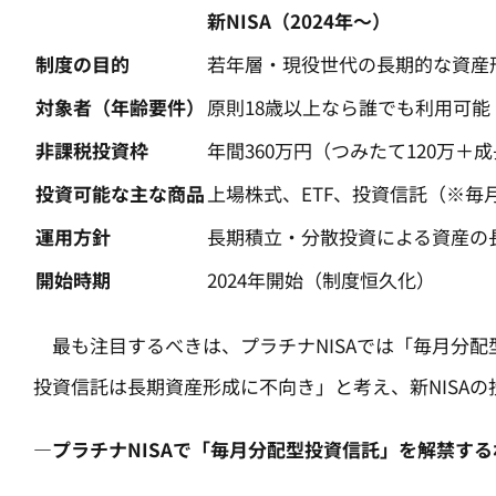
新NISA（2024年～）
制度の目的
若年層・現役世代の長期的な資産
対象者（年齢要件）
原則18歳以上なら誰でも利用可能​
非課税投資枠
年間360万円（つみたて120万＋成長
投資可能な主な商品
上場株式、ETF、投資信託（※毎
運用方針
長期積立・分散投資による資産の
開始時期
2024年開始（制度恒久化）
最も注目するべきは、プラチナNISAでは「毎月分配型
投資信託は長期資産形成に不向き」と考え、新NISA
—プラチナNISAで「毎月分配型投資信託」を解禁す