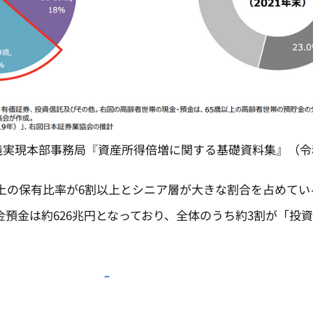
義実現本部事務局『資産所得倍増に関する基礎資料集』（令
上の保有比率が6割以上とシニア層が大きな割合を占めている
金預金は約626兆円となっており、全体のうち約3割が「投