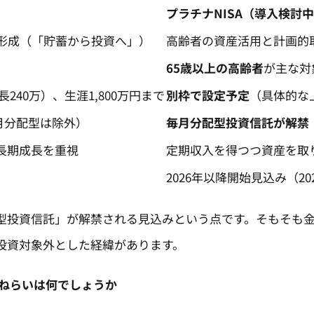
プラチナNISA（導入検討
形成（「貯蓄から投資へ」）
高齢者の資産活用と計画的
65歳以上の高齢者
が主な対
240万）、生涯1,800万円まで​
別枠で設定予定
（具体的な
月分配型は除外）
毎月分配型投資信託が解禁
長期成長を重視
定期収入を得つつ資産を取
2026年以降開始見込み（2
投資信託」が解禁される見込みという点です。そもそも金融庁
の投資対象外とした経緯があります。
るねらいは何でしょうか