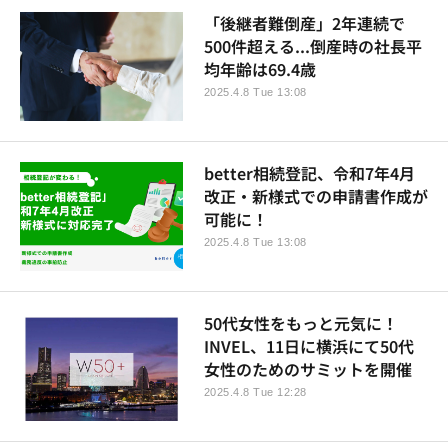
「後継者難倒産」2年連続で
500件超える...倒産時の社長平
均年齢は69.4歳
2025.4.8 Tue 13:08
better相続登記、令和7年4月
改正・新様式での申請書作成が
可能に！
2025.4.8 Tue 13:08
50代女性をもっと元気に！
INVEL、11日に横浜にて50代
女性のためのサミットを開催
2025.4.8 Tue 12:28