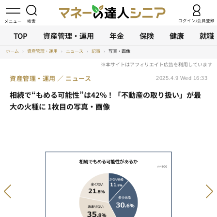
ログイン/会員登録
TOP
資産管理・運用
年金
保険
健康
就職
ホーム
›
資産管理・運用
›
ニュース
›
記事
›
写真・画像
資産管理・運用
ニュース
2025.4.9 Wed 16:33
相続で“もめる可能性”は42%！「不動産の取り扱い」が最
大の火種に 1枚目の写真・画像