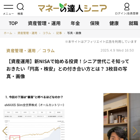
ログイン/会員登録
TOP
資産管理・運用
年金
保険
健康
就職
ホーム
›
資産管理・運用
›
コラム
›
記事
›
写真・画像
資産管理・運用
コラム
2025.4.9 Wed 16:50
【資産運用】新NISAで始める投資！シニア世代こそ知って
おきたい「円高・株安」との付き合い方とは？ 3枚目の写
真・画像