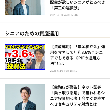
配金が欲しいシニアがとるべき
「第三の選択肢」
2025.4.30 Wed 17:46
シニアのための資産運用
【資産運用】「年金積立金」運
用をマネして年利3.6％？シニ
アでもできる“GPIFの運用方
法”とは
2025.6.10 Tue 18:41
【金融庁が警告】ネット証券
「乗っ取り急増」で狙われるシ
ニア投資初心者！今すぐ見直す
べきセキュリティ対策とは