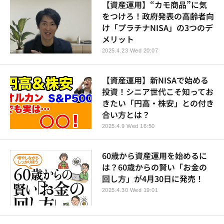
【資産運用】“カモ商品”に気
をつけろ！政府発表の高齢者向
け「プラチナNISA」の3つのデ
メリット
2025.4.23 Wed 20:07
【資産運用】新NISAで始める
投資！シニア世代こそ知ってお
きたい「円高・株安」との付き
合い方とは？
2025.4.9 Wed 16:50
60歳から資産運用を始めるに
は？60歳からの賢い「お金の
回し方」が4月30日に発売！
2025.4.30 Wed 19:01