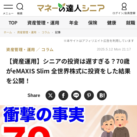
ログイン/会員登録
TOP
資産管理・運用
年金
保険
健康
就職
ホーム
›
資産管理・運用
›
コラム
›
記事
資産管理・運用
コラム
2025.5.12 Mon 21:17
【資産運用】シニアの投資は遅すぎる？70歳
がeMAXIS Slim 全世界株式に投資をした結果
を公開！