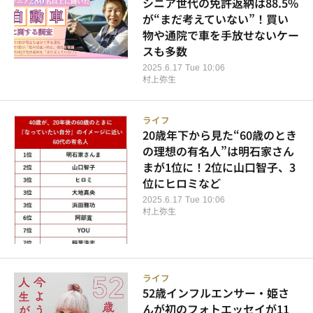
シニア世代の免許返納は88.5%
が“まだ考えていない”！買い
物や通院で車を手放せないケー
スも多数
2025.6.17 Tue 10:06
村上弥生
ライフ
20歳年下から見た“60歳のとき
の理想の有名人”は明石家さん
まが1位に！2位に山口智子、3
位にヒロミなど
2025.6.17 Tue 10:06
村上弥生
ライフ
52歳インフルエンサー・姫さ
んが初のフォトエッセイが11