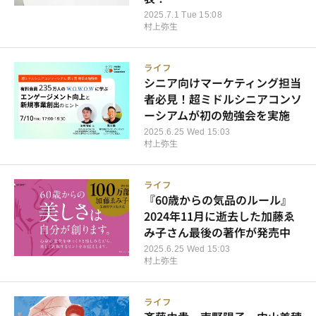
2025.7.1 Tue 15:08
村上弥生
ライフ
シニア向けマーケティング担当
者必見！超ミドルシニアコンソ
ーシアムが初の勉強会を実施
2025.6.25 Wed 15:03
村上弥生
ライフ
『60歳からの気品のルール』
2024年11月に逝去した加藤ゑ
み子さん最後の著作が発売中
2025.6.25 Wed 15:03
村上弥生
ライフ