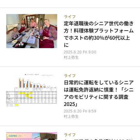
ライフ
定年退職後のシニア世代の働き
方！料理体験プラットフォーム
でホストの約30％が60代以上
に
2025.6.20 Fri 9:00
村上弥生
ライフ
日常的に運転をしているシニア
は運転免許返納に慎重！「シニ
アのモビリティに関する調査
2025」
2025.6.20 Fri 8:59
村上弥生
ライフ