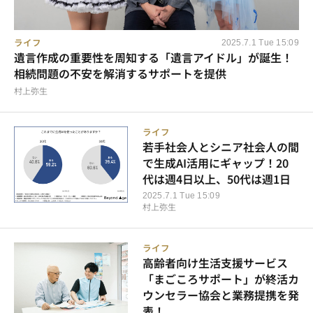
ライフ
2025.7.1 Tue 15:09
遺言作成の重要性を周知する「遺言アイドル」が誕生！
相続問題の不安を解消するサポートを提供
村上弥生
ライフ
若手社会人とシニア社会人の間
で生成AI活用にギャップ！20
代は週4日以上、50代は週1日
2025.7.1 Tue 15:09
村上弥生
ライフ
高齢者向け生活支援サービス
「まごころサポート」が終活カ
ウンセラー協会と業務提携を発
表！