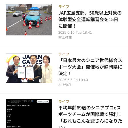
ライフ
JAF広島支部、50歳以上対象の
体験型安全運転講習会を15日
に開催！
2025.6.10 Tue 18:41
村上弥生
ライフ
「日本最大のシニア世代総合ス
ポーツ大会」開催地が静岡県に
決定！
2025.6.6 Fri 10:43
村上弥生
ライフ
平均年齢69歳のシニアプロeス
ポーツチームが国際戦で勝利！
「おれもこんな爺さんになりた
い」