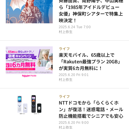
斉藤由貴、南野陽子、中山美穂
ら「1985年アイドルデビュー
女優」神保町シアターで特集上
映決定！
2025.6.24 Tue 7:00
村上弥生
ライフ
楽天モバイル、65歳以上で
「Rakuten最強プラン 20GB」
が実質6カ月無料に！
2025.6.20 Fri 9:01
村上弥生
ライフ
NTTドコモから「らくらくホ
ン」が復活！迷惑電話・メール
防止機能搭載でシニアでも安心
2025.6.20 Fri 9:00
村上弥生