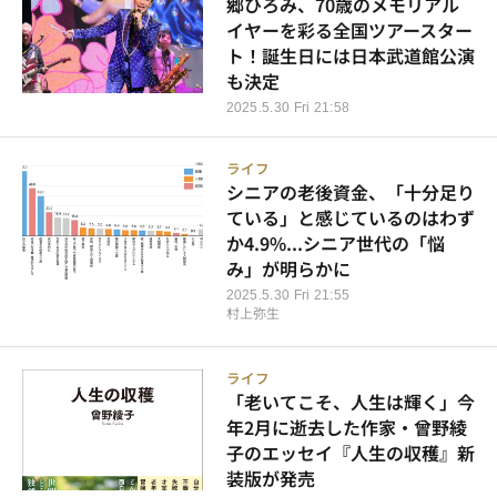
郷ひろみ、70歳のメモリアル
イヤーを彩る全国ツアースター
ト！誕生日には日本武道館公演
も決定
2025.5.30 Fri 21:58
ライフ
シニアの老後資金、「十分足り
ている」と感じているのはわず
か4.9%...シニア世代の「悩
み」が明らかに
2025.5.30 Fri 21:55
村上弥生
ライフ
「老いてこそ、人生は輝く」今
年2月に逝去した作家・曾野綾
子のエッセイ『人生の収穫』新
装版が発売