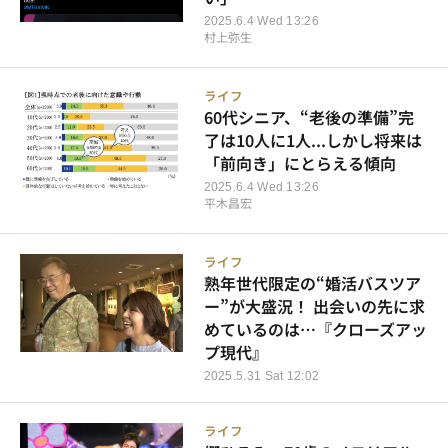
2025.6.4 Wed 13:26
村上弥生
ライフ
60代シニア、“老後の準備”完
了は10人に1人...しかし将来は
「前向き」にとらえる傾向
2025.6.4 Wed 13:26
平木昌宏
ライフ
熟年世代限定の“婚活バスツア
ー”が大盛況！ 出会いの先に求
めているのは…『クローズアッ
プ現代』
2025.5.31 Sat 12:02
ライフ