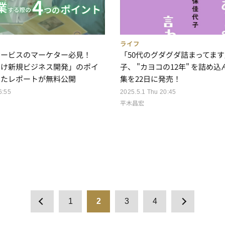
ライフ
サービスのマーケター必見！
「50代のグダグダ詰まってま
向け新規ビジネス開発」のポイ
子、 "カヨコの12年" を詰め
めたレポートが無料公開
集を22日に発売！
6:55
2025.5.1 Thu 20:45
平木昌宏
1
2
3
4