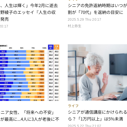
シニアの免許返納時期はいつが
、人生は輝く」今年2月に逝去
割が「70代」を返納の目安に
曾野綾子のエッセイ『人生の収
が発売
2025.5.29 Thu 20:17
村上弥生
20:17
ライフ
シニアが通信講座にかけられ
シニア女性、「将来への不安」
ら？「1万円以上」は5%未満
が最高に...4人に3人が老後に不
2025.5.22 Thu 21:07