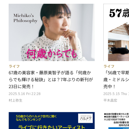
ライフ
ライフ
67歳の美容家・藤原美智子が語る「何歳か
「56歳で早
らでも輝ける秘訣」とは？7年ぶりの新刊が
歳・ミドル
23日に発売！
売中！
2025.5.16 Fri 22:28
2025.5.15 Thu 
村上弥生
平木昌宏