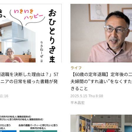
ライフ
【60歳の定年退職】定年後の
期退職を決断した理由は？」57
夫婦間の“すれ違い”をなくす
シニアの日常を綴った書籍が発
きること
2025.5.15 Thu 8:08
11:16
平木昌宏