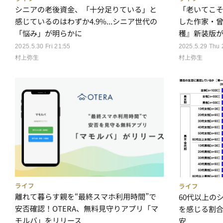
シニアの老後資金、「十分足りている」と
「老いてこそ
感じているのはわずか4.9%...シニア世代の
した作家・
「悩み」が明らかに
穫』新装版
2025.5.30 Fri 21:55
2025.5.29 Thu 
村上弥生
村上弥生
ライフ
ライフ
離れて暮らす親を“最終スマホ利用時間”で
60代以上の
安否確認！OTERA、無料見守りアプリ「マ
を感じる割合
モルバ」をリリース
安