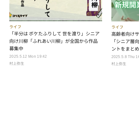
ライフ
ライフ
「半分は ボケたふりして 世を渡り」シニア
高齢者向け
向け川柳「ふれあい川柳」が全国から作品
「シニア層
募集中
ントをまと
2025.5.12 Mon 19:42
2025.5.8 Thu 1
村上弥生
村上弥生