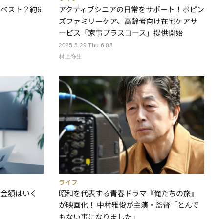
ベスト？約6
アクティブシニアの日常をサポート！ポピン
ズファミリーケア、高齢者向け在宅ケアサ
ービス「家事プラスコース」提供開始
2025.5.29 Thu 6:08
村上弥生
ライフ
る金額はいく
昭和を代表する青春ドラマ『俺たちの旅』
が映画化！ 中村雅俊が主演・監督「とんで
もない事になりました」