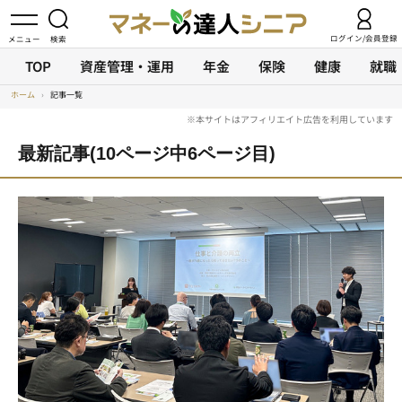
ログイン/会員登録
TOP
資産管理・運用
年金
保険
健康
就職
ホーム
›
記事一覧
最新記事(10ページ中6ページ目)