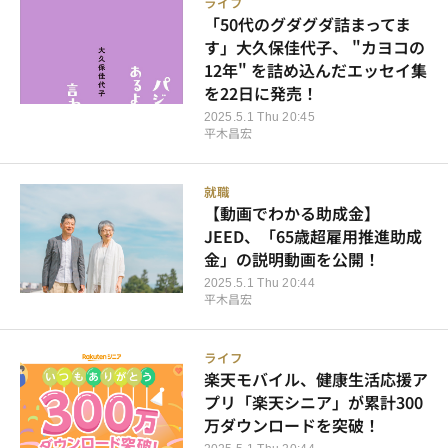
ライフ
「50代のグダグダ詰まってま
す」大久保佳代子、 "カヨコの
12年" を詰め込んだエッセイ集
を22日に発売！
2025.5.1 Thu 20:45
平木昌宏
就職
【動画でわかる助成金】
JEED、「65歳超雇用推進助成
金」の説明動画を公開！
2025.5.1 Thu 20:44
平木昌宏
ライフ
楽天モバイル、健康生活応援ア
プリ「楽天シニア」が累計300
万ダウンロードを突破！