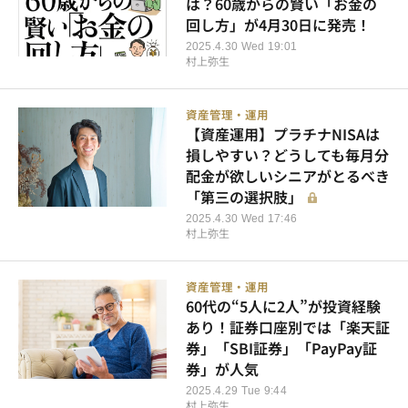
は？60歳からの賢い「お金の
回し方」が4月30日に発売！
2025.4.30 Wed 19:01
村上弥生
資産管理・運用
【資産運用】プラチナNISAは
損しやすい？どうしても毎月分
配金が欲しいシニアがとるべき
「第三の選択肢」
2025.4.30 Wed 17:46
村上弥生
資産管理・運用
60代の“5人に2人”が投資経験
あり！証券口座別では「楽天証
券」「SBI証券」「PayPay証
券」が人気
2025.4.29 Tue 9:44
村上弥生