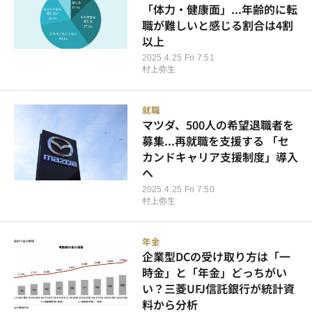
「体力・健康面」...年齢的に転
職が難しいと感じる割合は4割
以上
2025.4.25 Fri 7:51
村上弥生
就職
マツダ、500人の希望退職者を
募集...再就職を支援する 「セ
カンドキャリア支援制度」導入
へ
2025.4.25 Fri 7:50
村上弥生
年金
企業型DCの受け取り方は「一
時金」と「年金」どっちがい
い？三菱UFJ信託銀行が統計資
料から分析