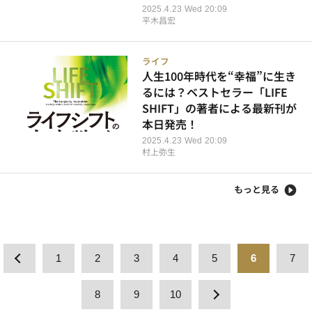
2025.4.23 Wed 20:09
平木昌宏
ライフ
人生100年時代を“幸福”に生き
るには？ベストセラー「LIFE
SHIFT」の著者による最新刊が
本日発売！
2025.4.23 Wed 20:09
村上弥生
もっと見る
1
2
3
4
5
6
7
8
9
10