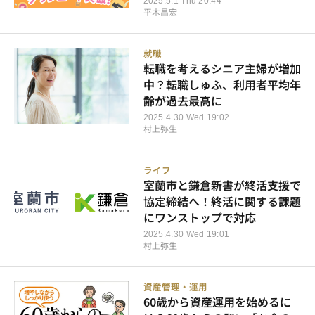
2025.5.1 Thu 20:44
平木昌宏
就職
転職を考えるシニア主婦が増加
中？転職しゅふ、利用者平均年
齢が過去最高に
2025.4.30 Wed 19:02
村上弥生
ライフ
室蘭市と鎌倉新書が終活支援で
協定締結へ！終活に関する課題
にワンストップで対応
2025.4.30 Wed 19:01
村上弥生
資産管理・運用
60歳から資産運用を始めるに