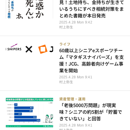
見！土地持ち、金持ちが生きて
いるうちにすべき相続対策をま
とめた書籍が本日発売
2025.4.28 Mon 9:42
村上弥生
ライフ
60歳以上シニアeスポーツチー
ム「マタギスナイパーズ」を支
援！JCG、高齢者向けゲーム事
業を開始
2025.4.28 Mon 9:41
村上弥生
資産管理・運用
「老後5000万問題」が現実
味？シニアの約5割が「貯蓄で
きていない」と回答
2025.4.28 Mon 9:41
村上弥生