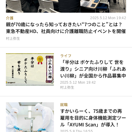
介護
2025.5.12 Mon 19:42
親が70歳になったら知っておきたい“7つのこと”とは？
東急不動産HD、社員向けに介護離職防止イベントを開催
村上弥生
ライフ
「半分は ボケたふりして 世を
渡り」シニア向け川柳「ふれあ
い川柳」が全国から作品募集中
2025.5.12 Mon 19:42
村上弥生
就職
すかいらーく、75歳までの再
雇用を目的に身体機能測定ツー
ル「AYUMI Scan」が導入！
2025.5.8 Thu 16:55