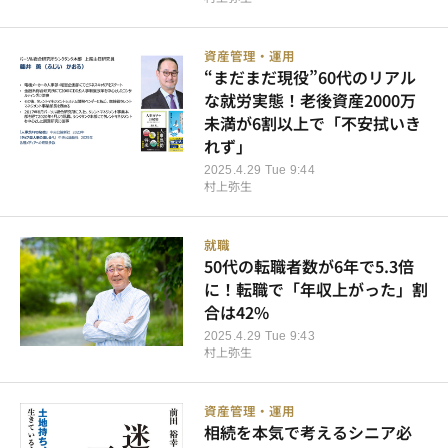
資産管理・運用
“まだまだ現役”60代のリアル
な就労実態！老後資産2000万
未満が6割以上で「不安拭いき
れず」
2025.4.29 Tue 9:44
村上弥生
就職
50代の転職者数が6年で5.3倍
に！転職で「年収上がった」割
合は42%
2025.4.29 Tue 9:43
村上弥生
資産管理・運用
相続を本気で考えるシニア必