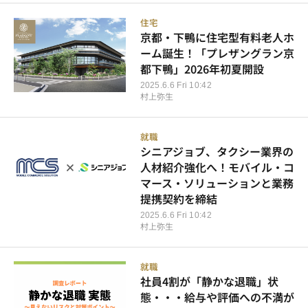
住宅
京都・下鴨に住宅型有料老人ホ
ーム誕生！「プレザングラン京
都下鴨」2026年初夏開設
2025.6.6 Fri 10:42
村上弥生
就職
シニアジョブ、タクシー業界の
人材紹介強化へ！モバイル・コ
マース・ソリューションと業務
提携契約を締結
2025.6.6 Fri 10:42
村上弥生
就職
社員4割が「静かな退職」状
態・・・給与や評価への不満が