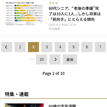
ライフ
60代シニア、“老後の準備”完
了は10人に1人...しかし将来は
「前向き」にとらえる傾向
2025.6.4 Wed 13:26
平木昌宏
1
2
3
4
5
6
7
…
最後
10
Page 2 of 10
特集・連載
60歳の定年退職