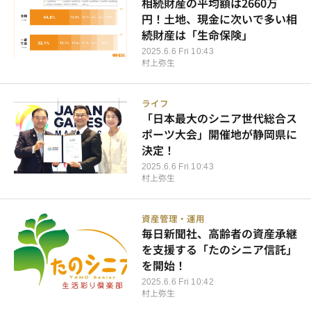
相続財産の平均額は2660万
円！土地、現金に次いで多い相
続財産は「生命保険」
2025.6.6 Fri 10:43
村上弥生
ライフ
「日本最大のシニア世代総合ス
ポーツ大会」開催地が静岡県に
決定！
2025.6.6 Fri 10:43
村上弥生
資産管理・運用
毎日新聞社、高齢者の資産承継
を支援する「たのシニア信託」
を開始！
2025.6.6 Fri 10:42
村上弥生