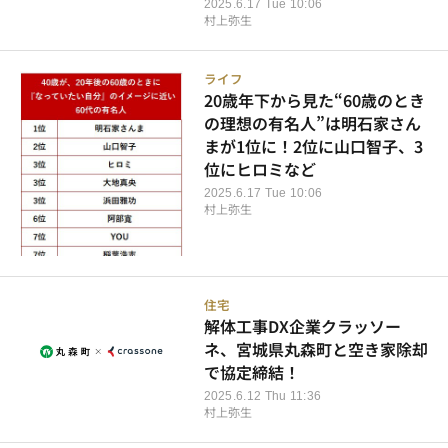
2025.6.17 Tue 10:06
村上弥生
ライフ
20歳年下から見た“60歳のとき
の理想の有名人”は明石家さん
まが1位に！2位に山口智子、3
位にヒロミなど
2025.6.17 Tue 10:06
村上弥生
住宅
解体工事DX企業クラッソー
ネ、宮城県丸森町と空き家除却
で協定締結！
2025.6.12 Thu 11:36
村上弥生