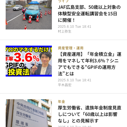
ライフ
JAF広島支部、50歳以上対象の
体験型安全運転講習会を15日
に開催！
2025.6.10 Tue 18:41
村上弥生
資産管理・運用
【資産運用】「年金積立金」運
用をマネして年利3.6％？シニ
アでもできる“GPIFの運用方
法”とは
2025.6.10 Tue 18:41
平木昌宏
年金
厚生労働省、遺族年金制度見直
しについて「60歳以上は影響
なし」との見解示す