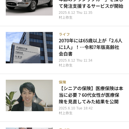
て発注支援するサービスが開始
2025.6.12 Thu 11:35
村上弥生
ライフ
2070年には65歳以上が「2.6人
に1人」！…令和7年版高齢社
会白書
2025.6.12 Thu 11:34
村上弥生
保険
【シニアの保険】医療保険は本
当に必要？60代女性が医療保
険を見直してみた結果を公開
2025.6.10 Tue 18:42
村上弥生