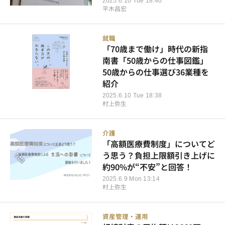
2025.6.10 Tue 18:40
平木昌宏
就職
「70歳まで働け」時代の新指
南書「50歳からの仕事図鑑」
50歳からの仕事選び36業種を
紹介
2025.6.10 Tue 18:38
村上弥生
介護
「高額医療費制度」についてど
う思う？負担上限額引き上げに
約90%が“不安”と回答！
2025.6.9 Mon 13:14
村上弥生
資産管理・運用