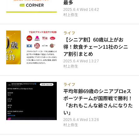
最多
2025.6.4 Wed 16:42
村上弥生
ライフ
【シニア割】60歳以上がお
得！飲食チェーン11社のシニ
ア割引まとめ
2025.6.4 Wed 13:27
村上弥生
ライフ
平均年齢69歳のシニアプロeス
ポーツチームが国際戦で勝利！
「おれもこんな爺さんになりた
い」
2025.6.4 Wed 13:26
村上弥生